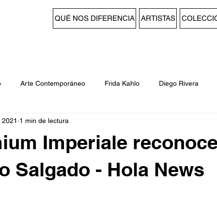
QUÉ NOS DIFERENCIA
ARTISTAS
COLECCI
o
Arte Contemporáneo
Frida Kahlo
Diego Rivera
t 2021
1 min de lectura
s
fotografia
magnum
Sergio Larraín
Uruguay
ium Imperiale reconoce
Galerías
Bienal de Venecia
Cecilia Vicuña
Chile
o Salgado - Hola News