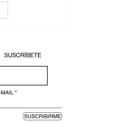
sta Cecilia Vicuña
birá el León de Oro a la
ectoria en Bienal de
 de Venecia
SUSCRÍBETE
-MAIL
SUSCRIBIRME