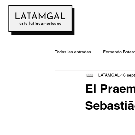
Todas las entradas
Fernando Boter
LATAMGAL
16 sep
Arte latinoamericano
Subasta
El Praem
Libros de Arte
Feria de Arte
Sebastiã
contructivismo