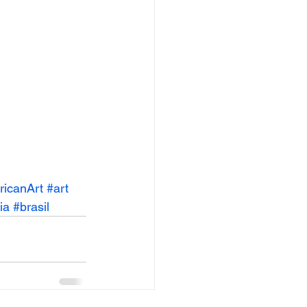
ricanArt
#art
ia
#brasil