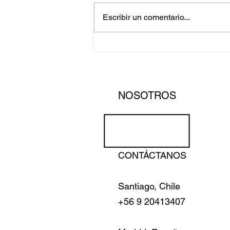
Escribir un comentario...
Carmelo Arden Quin, en la
trama del arte constructivo
NOSOTROS
CONTÁCTANOS
Santiago, Chile
+56 9 20413407