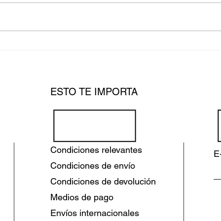
Mercado del arte en
Arti
internet: ¿vale la pena
reci
invertir? - Diario Financiero
tray
Arte
ESTO TE IMPORTA
Condiciones relevantes
E
Condiciones de envío
Condiciones de devolución
Medios de pago
Envíos internacionales