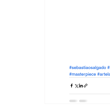
#sebastiaosalgado 
#masterpiece
#artel