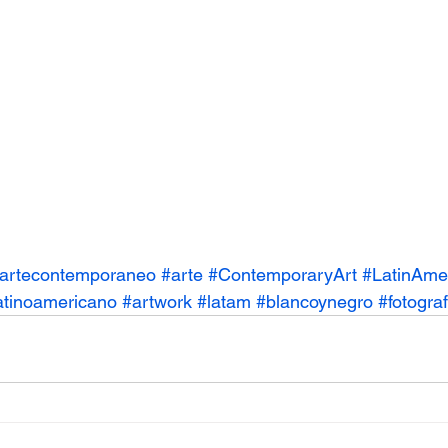
#artecontemporaneo
#arte
#ContemporaryArt
#LatinAme
atinoamericano
#artwork
#latam
#blancoynegro
#fotograf