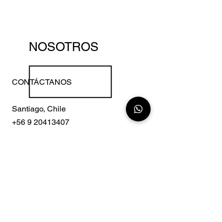
NOSOTROS
CONTÁCTANOS
Santiago, Chile
+56 9 20413407
Madrid, España
+34 675341147
miguel@latamgal.com