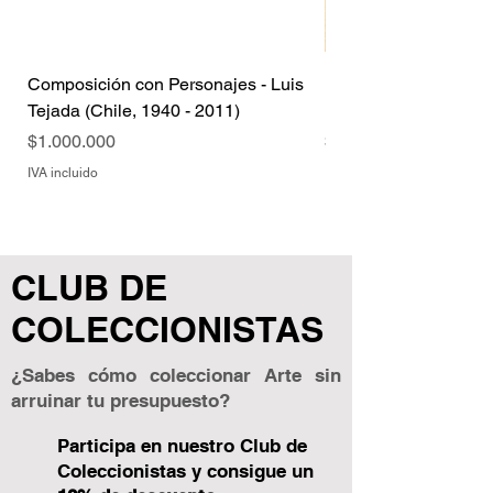
Composición con Personajes - Luis
Delia del Carril (Arge
Tejada (Chile, 1940 - 2011)
1989)
Precio
Precio
$1.000.000
$600.000
IVA incluido
IVA incluido
CLUB DE
COLECCIONISTAS
¿Sabes cómo coleccionar Arte sin
arruinar tu presupuesto?
Participa en nuestro Club de
Coleccionistas y consigue un