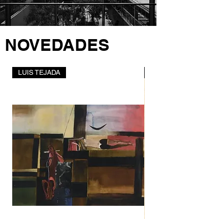
NOVEDADES
LUIS TEJADA
Delia del Carril