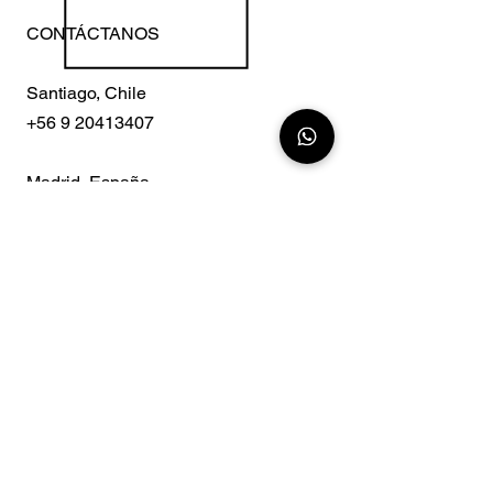
CONTÁCTANOS
Santiago, Chile
+56 9 20413407
Madrid, España
+34 675341147
miguel@latamgal.com
ESTO TE IMPORTA
Condiciones relevantes
Condiciones de envío