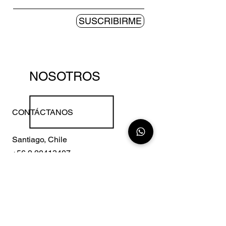
SUSCRIBIRME
NOSOTROS
CONTÁCTANOS
Santiago, Chile
+56 9 20413407
Madrid, España
+34 675341147
miguel@latamgal.com