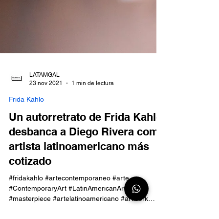
LATAMGAL
23 nov 2021
1 min de lectura
Frida Kahlo
Un autorretrato de Frida Kahlo
desbanca a Diego Rivera como
artista latinoamericano más
cotizado
#fridakahlo #artecontemporaneo #arte
#ContemporaryArt #LatinAmericanArt #art
#masterpiece #artelatinoamericano #artwork