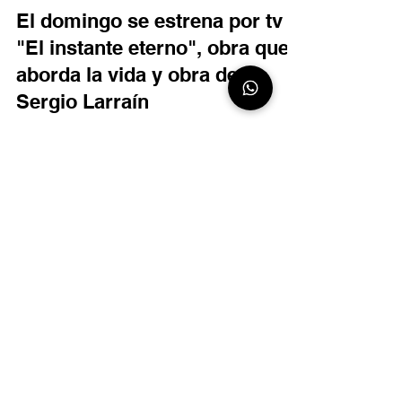
fotografia
El domingo se estrena por tv
"El instante eterno", obra que
aborda la vida y obra de
Sergio Larraín
#sergiolarrain #artecontemporaneo #arte
#ContemporaryArt #LatinAmericanArt #art
#masterpiece #artelatinoamericano #artwork
#latam...
SUSCRÍBETE
E-MAIL