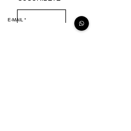
E-MAIL
SUSCRIBIRME
NOSOTROS
CONTÁCTANOS
Santiago, Chile
+56 9 20413407