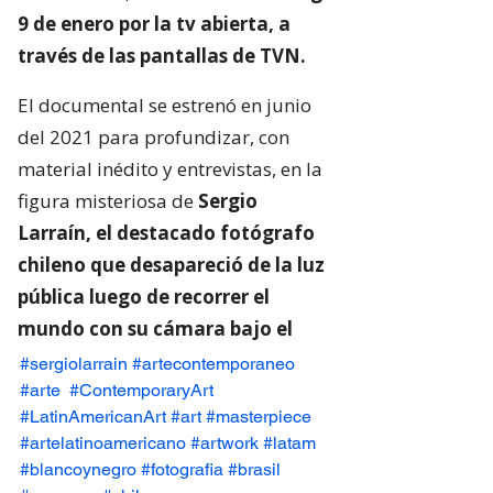
#sergiolarrain #artecontemporaneo
#arte
#ContemporaryArt
#LatinAmericanArt
#art
#masterpiece
#artelatinoamericano
#artwork
#latam
#blancoynegro
#fotografia
#brasil