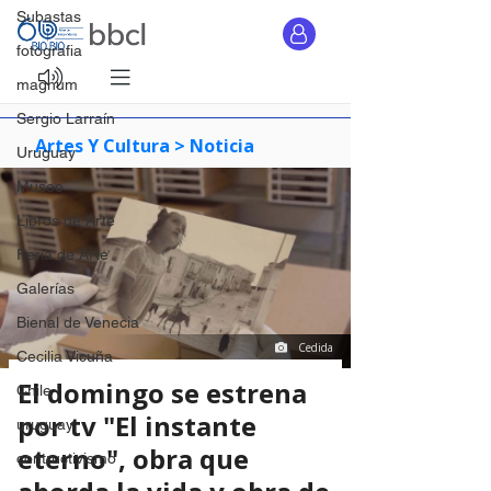
Subastas
fotografia
magnum
Sergio Larraín
Uruguay
Museo
Libros de Arte
Feria de Arte
Galerías
Bienal de Venecia
Cecilia Vicuña
Chile
uruguay
contructivismo