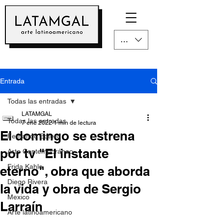
CLP ($)
Entrada
Todas las entradas
LATAMGAL
Todas las entradas
7 ene 2022
1 min de lectura
El domingo se estrena
Fernando Botero
por tv "El instante
Arte Contemporáneo
Frida Kahlo
eterno", obra que aborda
Diego Rivera
la vida y obra de Sergio
Mexico
Larraín
Arte latinoamericano